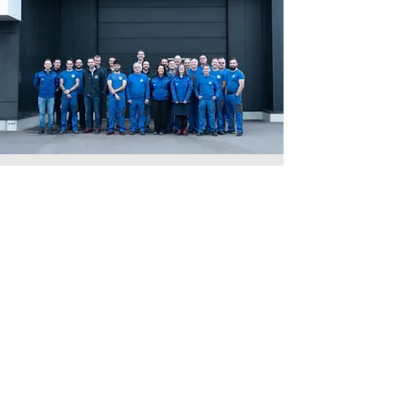
Grâce à notre personnel
expérimenté, nous produisons des
pièces métalliques de précision de
la plus haute qualité – et vous
bénéficiez d'un soutien compétent
tout au long de votre projet.