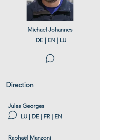
Michael Johannes
DE
| EN | LU
Direction
Jules Georges
LU
| DE | FR | EN
Raphaël Manzoni