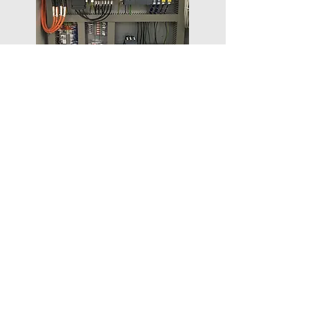
Autres services
Demander un devis
ANG Sarl
Ateliers Nic Georges
©
2025-2026
ANG Sarl